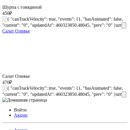
Шурпа с говядиной
450
₽
{ "canTrackVelocity": true, "events": {}, "hasAnimated": false,
"current": "0", "updatedAt": 460323850.48045, "prev": "0" }
шт
Салат Оливье
Салат Оливье
470
₽
{ "canTrackVelocity": true, "events": {}, "hasAnimated": false,
"current": "0", "updatedAt": 460323850.48045, "prev": "0" }
шт
Войти
Акции