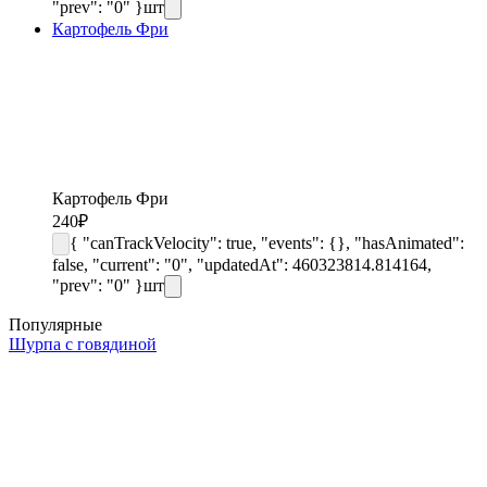
"prev": "0" }
шт
Картофель Фри
Картофель Фри
240
₽
{ "canTrackVelocity": true, "events": {}, "hasAnimated":
false, "current": "0", "updatedAt": 460323814.814164,
"prev": "0" }
шт
Популярные
Шурпа с говядиной