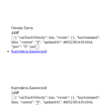
Овощи Гриль
440
₽
{ "canTrackVelocity": true, "events": {}, "hasAnimated":
false, "current": "0", "updatedAt": 460323814.814164,
"prev": "0" }
шт
Картофель Бакинский
Картофель Бакинский
240
₽
{ "canTrackVelocity": true, "events": {}, "hasAnimated":
false, "current": "0", "updatedAt": 460323814.814164,