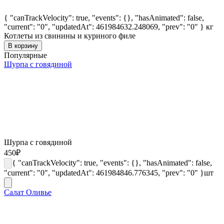
{ "canTrackVelocity": true, "events": {}, "hasAnimated": false,
"current": "0", "updatedAt": 461984632.248069, "prev": "0" }
кг
Котлеты из свинины и куриного филе
В корзину
Популярные
Шурпа с говядиной
Шурпа с говядиной
450
₽
{ "canTrackVelocity": true, "events": {}, "hasAnimated": false,
"current": "0", "updatedAt": 461984846.776345, "prev": "0" }
шт
Салат Оливье