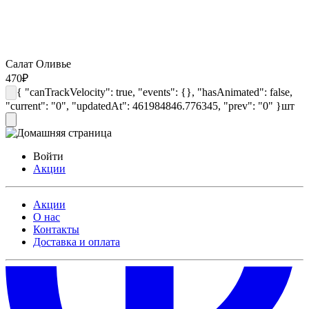
Салат Оливье
470
₽
{ "canTrackVelocity": true, "events": {}, "hasAnimated": false,
"current": "0", "updatedAt": 461984846.776345, "prev": "0" }
шт
Войти
Акции
Акции
О нас
Контакты
Доставка и оплата