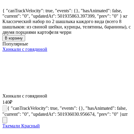
{ "canTrackVelocity": true, "events": {}, "hasAnimated": false,
"current": "0", "updatedAt": 501935863.397399, "prev": "0" }
кг
Классический набор по 2 шашлыка каждого вида (всего 8
шашлыков: из свиной шейки, курицы, телятины, баранины), с
двумя порциями картофеля черри
В корзину
Популярные
Хинкали с говядиной
Хинкали с говядиной
140
₽
{ "canTrackVelocity": true, "events": {}, "hasAnimated": false,
"current": "0", "updatedAt": 501936030.956674, "prev": "0" }
шт
Ткемали Красный