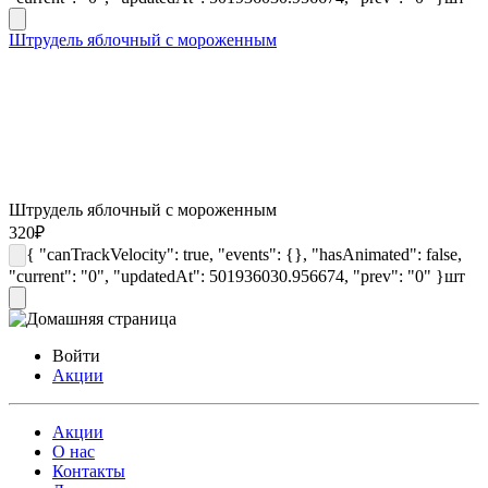
Штрудель яблочный с мороженным
Штрудель яблочный с мороженным
320
₽
{ "canTrackVelocity": true, "events": {}, "hasAnimated": false,
"current": "0", "updatedAt": 501936030.956674, "prev": "0" }
шт
Войти
Акции
Акции
О нас
Контакты