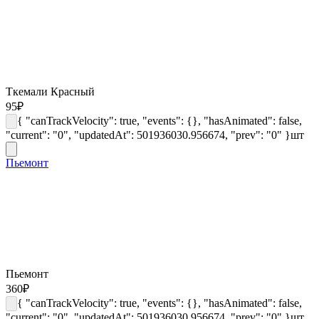
Ткемали Красный
95
₽
{ "canTrackVelocity": true, "events": {}, "hasAnimated": false,
"current": "0", "updatedAt": 501936030.956674, "prev": "0" }
шт
Пьемонт
Пьемонт
360
₽
{ "canTrackVelocity": true, "events": {}, "hasAnimated": false,
"current": "0", "updatedAt": 501936030.956674, "prev": "0" }
шт