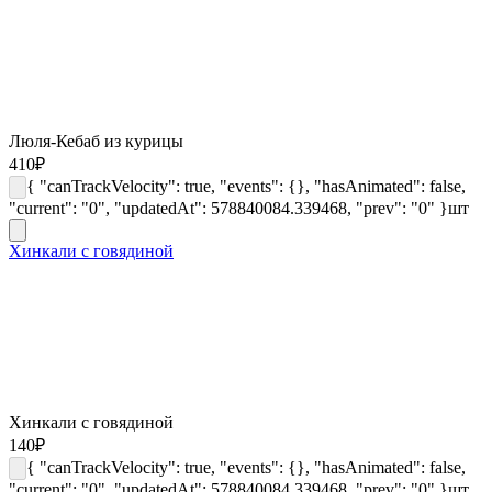
Люля-Кебаб из курицы
410
₽
{ "canTrackVelocity": true, "events": {}, "hasAnimated": false,
"current": "0", "updatedAt": 578840084.339468, "prev": "0" }
шт
Хинкали с говядиной
Хинкали с говядиной
140
₽
{ "canTrackVelocity": true, "events": {}, "hasAnimated": false,
"current": "0", "updatedAt": 578840084.339468, "prev": "0" }
шт