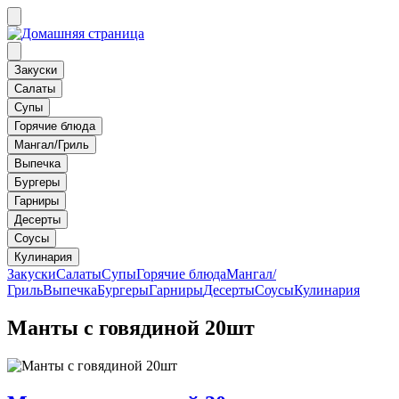
Закуски
Салаты
Супы
Горячие блюда
Мангал/Гриль
Выпечка
Бургеры
Гарниры
Десерты
Соусы
Кулинария
Закуски
Салаты
Супы
Горячие блюда
Мангал/
Гриль
Выпечка
Бургеры
Гарниры
Десерты
Соусы
Кулинария
Манты с говядиной 20шт