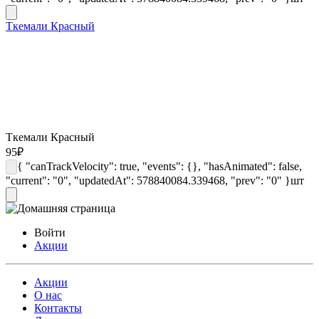
Ткемали Красный
Ткемали Красный
95
₽
{ "canTrackVelocity": true, "events": {}, "hasAnimated": false,
"current": "0", "updatedAt": 578840084.339468, "prev": "0" }
шт
Войти
Акции
Акции
О нас
Контакты