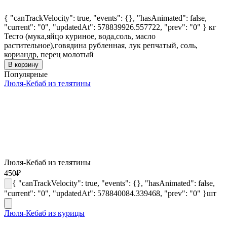
{ "canTrackVelocity": true, "events": {}, "hasAnimated": false,
"current": "0", "updatedAt": 578839926.557722, "prev": "0" }
кг
Тесто (мука,яйцо куриное, вода,соль, масло
растительное),говядина рубленная, лук репчатый, соль,
кориандр, перец молотый
В корзину
Популярные
Люля-Кебаб из телятины
Люля-Кебаб из телятины
450
₽
{ "canTrackVelocity": true, "events": {}, "hasAnimated": false,
"current": "0", "updatedAt": 578840084.339468, "prev": "0" }
шт
Люля-Кебаб из курицы