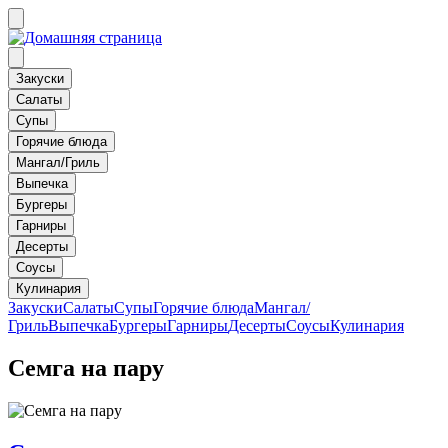
Закуски
Салаты
Супы
Горячие блюда
Мангал/Гриль
Выпечка
Бургеры
Гарниры
Десерты
Соусы
Кулинария
Закуски
Салаты
Супы
Горячие блюда
Мангал/
Гриль
Выпечка
Бургеры
Гарниры
Десерты
Соусы
Кулинария
Семга на пару