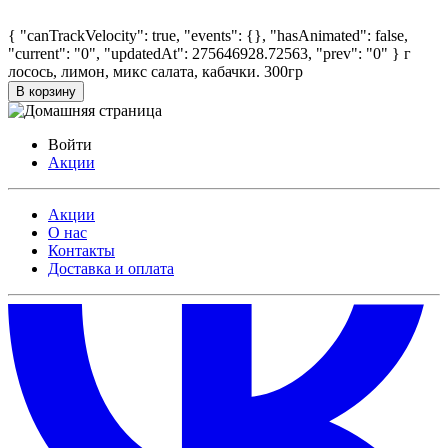
{ "canTrackVelocity": true, "events": {}, "hasAnimated": false,
"current": "0", "updatedAt": 275646928.72563, "prev": "0" }
г
лосось, лимон, микс салата, кабачки. 300гр
В корзину
Войти
Акции
Акции
О нас
Контакты
Доставка и оплата