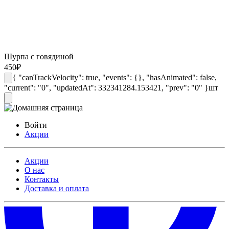
Шурпа с говядиной
450
₽
{ "canTrackVelocity": true, "events": {}, "hasAnimated": false,
"current": "0", "updatedAt": 332341284.153421, "prev": "0" }
шт
Войти
Акции
Акции
О нас
Контакты
Доставка и оплата