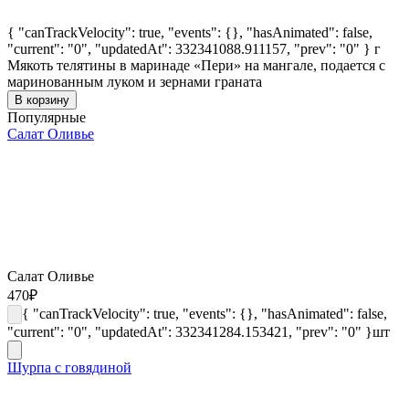
{ "canTrackVelocity": true, "events": {}, "hasAnimated": false,
"current": "0", "updatedAt": 332341088.911157, "prev": "0" }
г
Мякоть телятины в маринаде «Пери» на мангале, подается с
маринованным луком и зернами граната
В корзину
Популярные
Салат Оливье
Салат Оливье
470
₽
{ "canTrackVelocity": true, "events": {}, "hasAnimated": false,
"current": "0", "updatedAt": 332341284.153421, "prev": "0" }
шт
Шурпа с говядиной