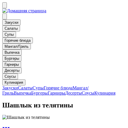
Закуски
Салаты
Супы
Горячие блюда
Мангал/Гриль
Выпечка
Бургеры
Гарниры
Десерты
Соусы
Кулинария
Закуски
Салаты
Супы
Горячие блюда
Мангал/
Гриль
Выпечка
Бургеры
Гарниры
Десерты
Соусы
Кулинария
Шашлык из телятины