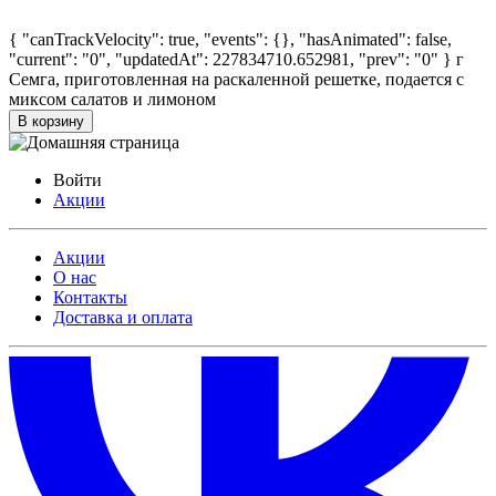
{ "canTrackVelocity": true, "events": {}, "hasAnimated": false,
"current": "0", "updatedAt": 227834710.652981, "prev": "0" }
г
Семга, приготовленная на раскаленной решетке, подается с
миксом салатов и лимоном
В корзину
Войти
Акции
Акции
О нас
Контакты
Доставка и оплата